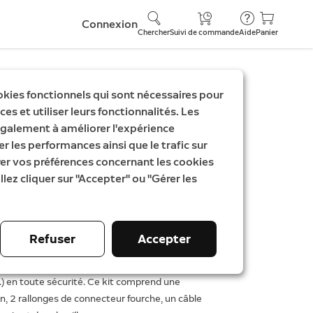
Connexion
Chercher
Suivi de commande
Aide
Panier
okies fonctionnels qui sont nécessaires pour
es et utiliser leurs fonctionnalités. Les
ièces de rechange
galement à améliorer l'expérience
er les performances ainsi que le trafic sur
orbell (2e gén.)
rer vos préférences concernant les cookies
llez cliquer sur "Accepter" ou "Gérer les
Refuser
Accepter
Rupture de stock
 rechange pour installer votre Wired Video
.) en toute sécurité. Ce kit comprend une
on, 2 rallonges de connecteur fourche, un câble