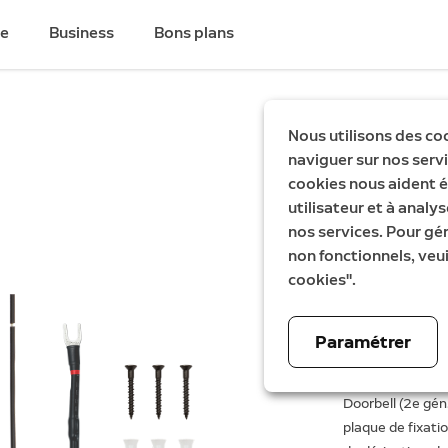
de
Business
Bons plans
Nouveauté
Nous utilisons des co
naviguer sur nos servic
Kit de p
cookies nous aident é
utilisateur et à analys
Wired Video Do
nos services. Pour gé
6,99 €
non fonctionnels, veui
cookies".
Paramétrer
Kit de pièces de
Doorbell (2e gén
plaque de fixati