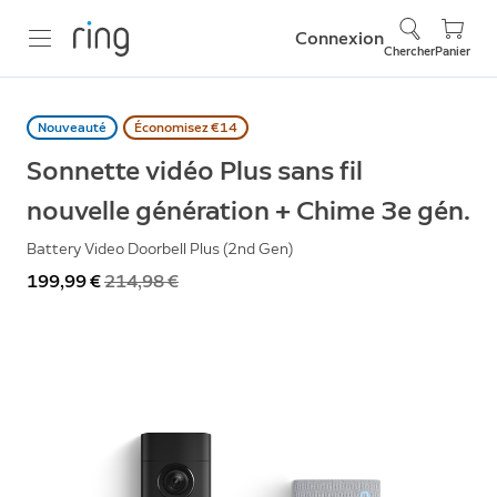
Connexion
Chercher
Panier
Nouveauté
Économisez €14
Sonnette vidéo Plus sans fil
nouvelle génération + Chime 3e gén.
Battery Video Doorbell Plus (2nd Gen)
Maintenant
199,99 €
Était
214,98 €