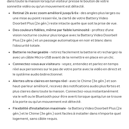
dans toute la maison lorsqu'un visiteur presse le bouton de votre
sonnette vidéo ou qu'un mouvement est détecté.
Retinal 2k avec zoom amélioré jusqu'à 6x
- des angles plus larges ou
une mise au point resserrée, la clarté de votre Battery Video
Doorbell Plus (2e gén.) reste intacte quelle que soit la prise de vue.
Des couleurs fidèles, même par faible luminosité
- profitez d’une
vision nocturne couleur plus longue avec la Battery Video Doorbell
Plus (2e gén.) et un passage automatique en noir et blanc dans
l’obscurité totale.
Batterie rechargeable
- retirez facilement la batterie et rechargez-la
avec un câble Micro-USB avant de la remettre en place en un clic.
Connectez-vous aux visiteurs
- voyez, entendez et parlez en temps
réel aux personnes sur le pas de votre porte avec la vidéo en direct et
le système audio bidirectionnel.
Alertes ultra-claires en temps réel
- avec le Chime (3e gén.) et son
haut-parleur amélioré, recevez des notifications audio plus fortes et
plus claires dans toute la maison. Connectez-vous instantanément
via le wifi ou le Bluetooth pour être averti lorsque quelqu'un se trouve
à la porte ou qu'un mouvement est détecté.
Flexibilité d'installation maximale
- la Battery Video Doorbell Plus (2e
gén.) et le Chime (3e gén.) sont faciles à installer dans n'importe quel
logement, sans câble requis.