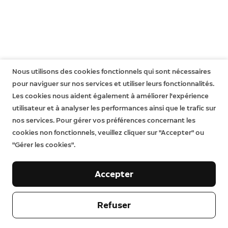
Battery Video Doorbell
Battery Video Doorbell Plus
Battery Video Doorbell Pro
Video Doorbell Wired
Video Doorbell Pro
Video Doorbell Pro 2
Nous utilisons des cookies fonctionnels qui sont nécessaires
Sirène extérieure Ring Alarm
pour naviguer sur nos services et utiliser leurs fonctionnalités.
Les cookies nous aident également à améliorer l'expérience
utilisateur et à analyser les performances ainsi que le trafic sur
nos services. Pour gérer vos préférences concernant les
cookies non fonctionnels, veuillez cliquer sur "Accepter" ou
"Gérer les cookies".
Accepter
Notre entreprise
Refuser
Aide
À propos